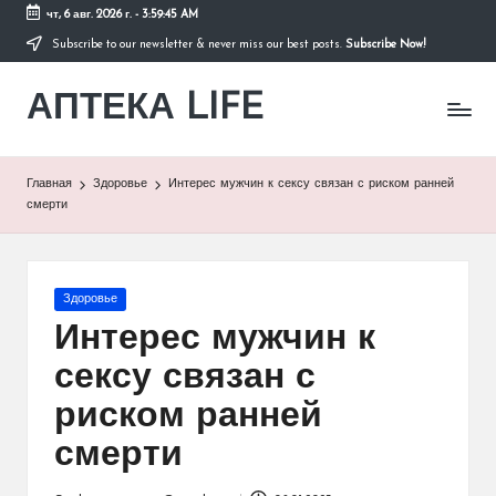
чт, 6 авг. 2026 г.
-
3:59:46 AM
Subscribe to our newsletter & never miss our best posts.
Subscribe Now!
Перейти
к
АПТЕКА LIFE
содержимому
сайт
о
здоровье
и
Главная
Здоровье
Интерес мужчин к сексу связан с риском ранней
здоровом
смерти
образе
жизни.
Опубликовано
Здоровье
в
Интерес мужчин к
сексу связан с
риском ранней
смерти