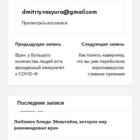
dmitriy.vasyura@gmail.com
Просмотреть все записи
Навигация
Предыдущая запись
Следующая запись
по
Врач: у большого
Как понять наверняка,
количества людей есть
что вы уже переболели
записям
врожденный иммунитет
коронавирусом:
к COVID-19
главные признаки
Последние записи
Любимое блюдо Эйнштейна, которое ему
рекомендовал врач