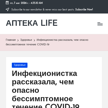
пт, 7 авг. 2026 г.
-
4:35:11 AM
Subscribe to our newsletter & never miss our best posts.
Subscribe Now!
Перейти
к
АПТЕКА LIFE
содержимому
сайт
о
здоровье
и
Главная
Здоровье
Инфекционистка рассказала, чем опасно
здоровом
бессимптомное течение COVID-19
образе
жизни.
Опубликовано
Здоровье
в
Инфекционистка
рассказала, чем
опасно
бессимптомное
течение COVID-19