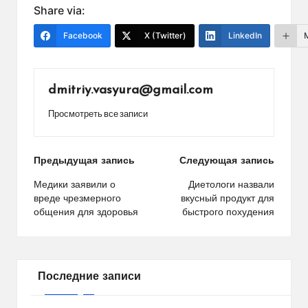
Share via:
Facebook
X (Twitter)
LinkedIn
dmitriy.vasyura@gmail.com
Просмотреть все записи
Навигация
Предыдущая запись
Следующая запись
по
Медики заявили о
Диетологи назвали
вреде чрезмерного
вкусный продукт для
записям
общения для здоровья
быстрого похудения
Последние записи