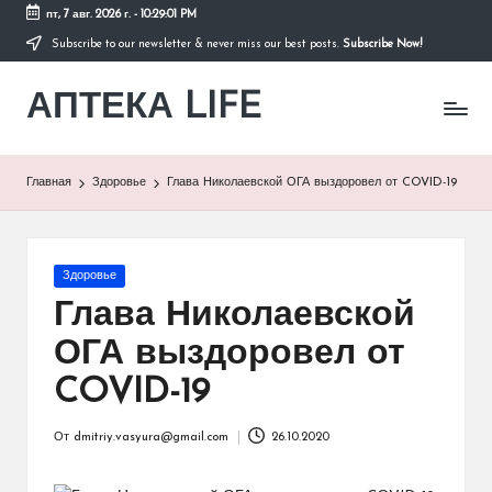
пт, 7 авг. 2026 г.
-
10:29:01 PM
Subscribe to our newsletter & never miss our best posts.
Subscribe Now!
Перейти
к
АПТЕКА LIFE
содержимому
сайт
о
здоровье
и
Главная
Здоровье
Глава Николаевской ОГА выздоровел от COVID-19
здоровом
образе
жизни.
Опубликовано
Здоровье
в
Глава Николаевской
ОГА выздоровел от
COVID-19
От
dmitriy.vasyura@gmail.com
26.10.2020
Запись
от