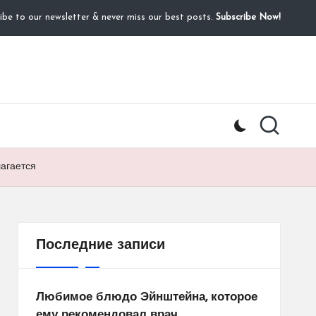
ibe to our newsletter & never miss our best posts.
Subscribe Now!
агается
Последние записи
Любимое блюдо Эйнштейна, которое
ему рекомендовал врач