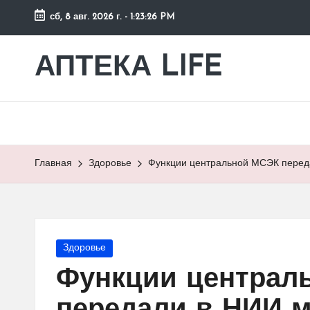
сб, 8 авг. 2026 г.
-
1:23:27 PM
Перейти
к
АПТЕКА LIFE
сайт
содержимому
о
здоровье
и
здоровом
образе
Главная
Здоровье
Функции центральной МСЭК переда
жизни.
Опубликовано
Здоровье
в
Функции централ