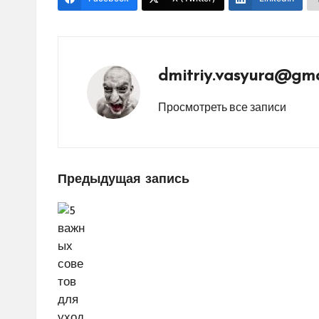
dmitriy.vasyura@gma
Просмотреть все записи
Навигация
Предыдущая запись
по
записям