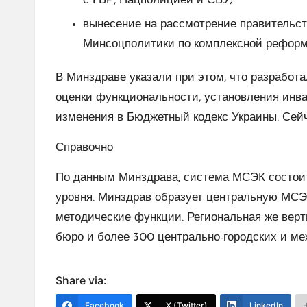
с ГБР, Нацполицией и СБУ;
вынесение на рассмотрение правительст
Минсоцполитики по комплексной рефор
В Минздраве указали при этом, что разработ
оценки функциональности, установления инв
изменения в Бюджетный кодекс Украины. Сей
Справочно
По данным Минздрава, система МСЭК состоит
уровня. Минздрав образует центральную МСЭК
методические функции. Региональная же верт
бюро и более 300 центрально-городских и м
Share via:
Facebook
X (Twitter)
LinkedIn