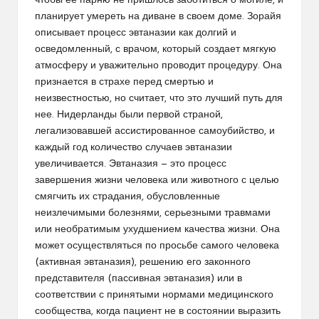
чтобы ее парню не пришлось заботиться о могиле, и
планирует умереть на диване в своем доме. Зорайя
описывает процесс эвтаназии как долгий и
осведомленный, с врачом, который создает мягкую
атмосферу и уважительно проводит процедуру. Она
признается в страхе перед смертью и
неизвестностью, но считает, что это лучший путь для
нее. Нидерланды были первой страной,
легализовавшей ассистированное самоубийство, и
каждый год количество случаев эвтаназии
увеличивается. Эвтаназия — это процесс
завершения жизни человека или животного с целью
смягчить их страдания, обусловленные
неизлечимыми болезнями, серьезными травмами
или необратимым ухудшением качества жизни. Она
может осуществляться по просьбе самого человека
(активная эвтаназия), решению его законного
представителя (пассивная эвтаназия) или в
соответствии с принятыми нормами медицинского
сообщества, когда пациент не в состоянии выразить