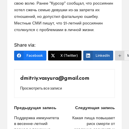
свою волю. Ранее "Курсор" сообщал, что россиянин
хотел сжечь семью девушки из-за запрета их
отношений, но допустил фатальную ошибку.
Местные СМИ пишут, что 21-летний россиянин
столкнулся с проблемами в личной жизни.
Share via:
Facebook
X (Twitter)
LinkedIn
dmitriy.vasyura@gmail.com
Просмотреть все записи
Навигация
Предыдущая запись
Следующая запись
по
Поддержка иммунитета
Какая пища повышает
в весенне-летний
риск смерти от