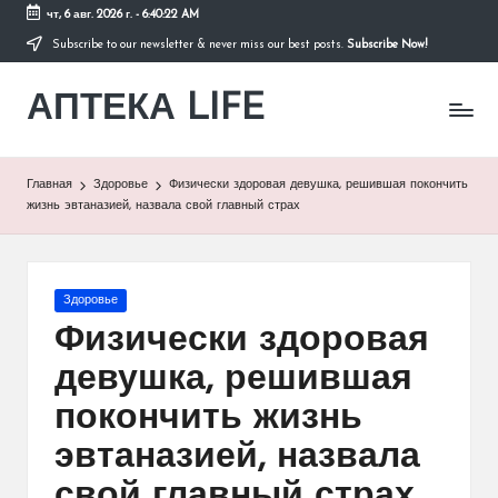
чт, 6 авг. 2026 г.
-
6:40:22 AM
Subscribe to our newsletter & never miss our best posts.
Subscribe Now!
Перейти
к
АПТЕКА LIFE
содержимому
сайт
о
здоровье
и
Главная
Здоровье
Физически здоровая девушка, решившая покончить
здоровом
жизнь эвтаназией, назвала свой главный страх
образе
жизни.
Опубликовано
Здоровье
в
Физически здоровая
девушка, решившая
покончить жизнь
эвтаназией, назвала
свой главный страх