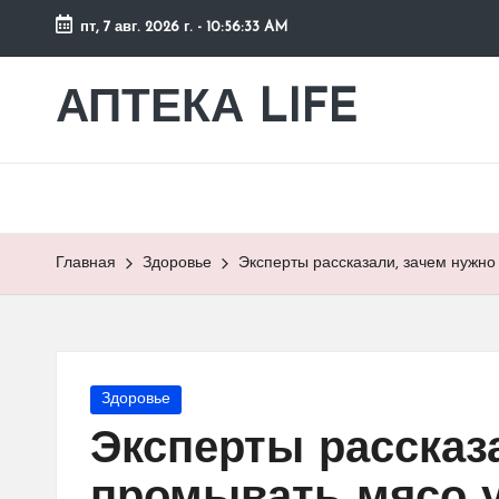
пт, 7 авг. 2026 г.
-
10:56:33 AM
Перейти
к
АПТЕКА LIFE
сайт
содержимому
о
здоровье
и
здоровом
образе
Главная
Здоровье
Эксперты рассказали, зачем нужно
жизни.
Опубликовано
Здоровье
в
Эксперты рассказ