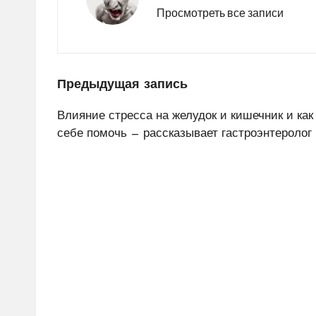
Просмотреть все записи
Навигация
Предыдущая запись
по
Влияние стресса на желудок и кишечник и как
себе помочь — рассказывает гастроэнтеролог
записям