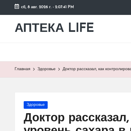
сб, 8 авг. 2026 г.
-
2:07:42 PM
Перейти
к
АПТЕКА LIFE
сайт
содержимому
о
здоровье
и
здоровом
образе
Главная
Здоровье
Доктор рассказал, как контролиров
жизни.
Опубликовано
Здоровье
в
Доктор рассказал,