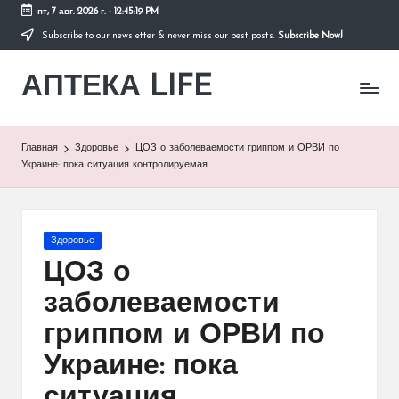
пт, 7 авг. 2026 г.
-
12:45:19 PM
Subscribe to our newsletter & never miss our best posts.
Subscribe Now!
Перейти
к
АПТЕКА LIFE
содержимому
сайт
о
здоровье
и
Главная
Здоровье
ЦОЗ о заболеваемости гриппом и ОРВИ по
здоровом
Украине: пока ситуация контролируемая
образе
жизни.
Опубликовано
Здоровье
в
ЦОЗ о
заболеваемости
гриппом и ОРВИ по
Украине: пока
ситуация