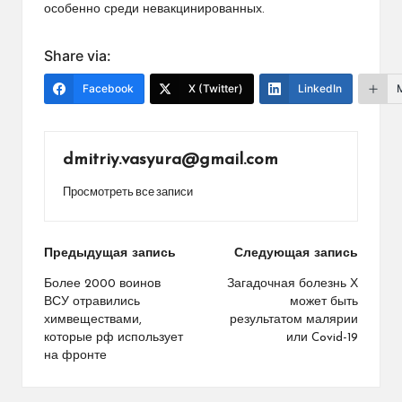
особенно среди невакцинированных.
Share via:
Facebook
X (Twitter)
LinkedIn
dmitriy.vasyura@gmail.com
Просмотреть все записи
Навигация
Предыдущая запись
Следующая запись
по
Более 2000 воинов
Загадочная болезнь Х
ВСУ отравились
может быть
записям
химвеществами,
результатом малярии
которые рф использует
или Covid-19
на фронте