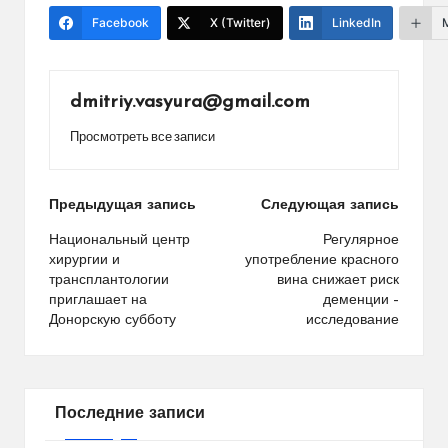
Facebook
X (Twitter)
LinkedIn
dmitriy.vasyura@gmail.com
Просмотреть все записи
Навигация
Предыдущая запись
Следующая запись
по
Национальный центр
Регулярное
хирургии и
употребление красного
записям
трансплантологии
вина снижает риск
приглашает на
деменции –
Донорскую субботу
исследование
Последние записи