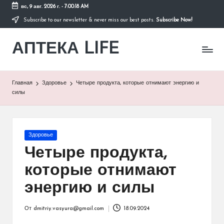
вс, 9 авг. 2026 г.
-
7:00:18 AM
Subscribe to our newsletter & never miss our best posts.
Subscribe Now!
Перейти
к
АПТЕКА LIFE
содержимому
сайт
о
здоровье
и
Главная
Здоровье
Четыре продукта, которые отнимают энергию и
здоровом
силы
образе
жизни.
Опубликовано
Здоровье
в
Четыре продукта,
которые отнимают
энергию и силы
От
dmitriy.vasyura@gmail.com
18.09.2024
Запись
от