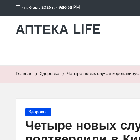
чт, 6 авг. 2026 г.
-
9:26:53 PM
Перейти
к
АПТЕКА LIFE
сайт
содержимому
о
здоровье
и
здоровом
образе
Главная
Здоровье
Четыре новых случая коронавируса
жизни.
Опубликовано
Здоровье
в
Четыре новых слу