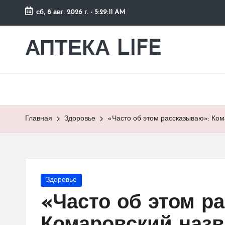
сб, 8 авг. 2026 г.
-
5:29:12 AM
Перейти
к
АПТЕКА LIFE
сайт
содержимому
о
здоровье
и
здоровом
образе
Главная
Здоровье
«Часто об этом рассказываю»: Ком
жизни.
Опубликовано
Здоровье
в
«Часто об этом р