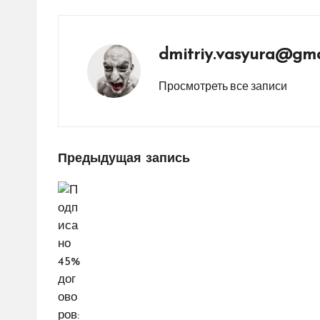
dmitriy.vasyura@gma
Просмотреть все записи
Навигация
Предыдущая запись
по
записям