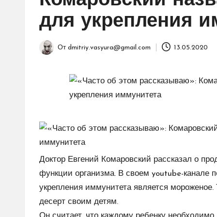
Комаровский назв
для укрепления и
От
dmitriy.vasyura@gmail.com
13.05.2020
Запись
от
Доктор Евгений Комаровский рассказал о про
функции организма. В своем youtube-канале 
укрепления иммунитета является мороженое. 
десерт своим детям.
Он считает, что каждому ребенку необходим