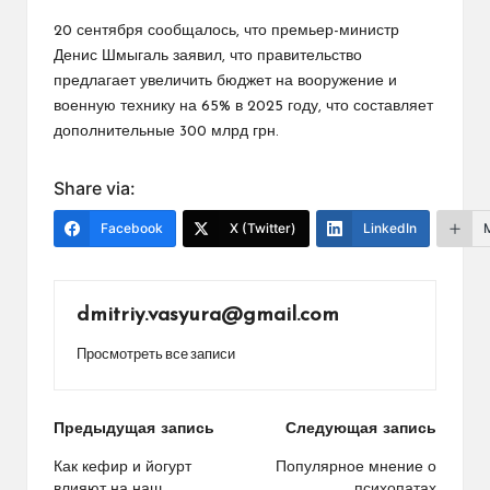
20 сентября сообщалось, что премьер-министр
Денис Шмыгаль заявил, что правительство
предлагает увеличить бюджет на вооружение и
военную технику на 65% в 2025 году, что составляет
дополнительные 300 млрд грн.
Share via:
Facebook
X (Twitter)
LinkedIn
dmitriy.vasyura@gmail.com
Просмотреть все записи
Навигация
Предыдущая запись
Следующая запись
по
Как кефир и йогурт
Популярное мнение о
влияют на наш
психопатах