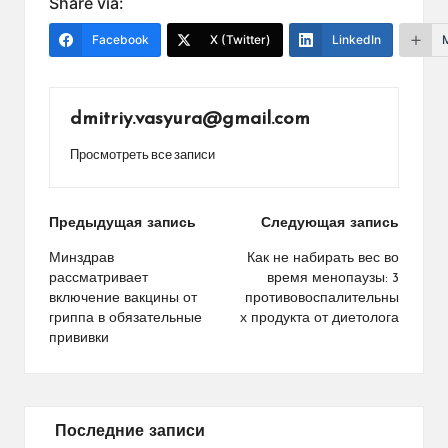
Share via:
Facebook
X (Twitter)
LinkedIn
dmitriy.vasyura@gmail.com
Просмотреть все записи
Навигация
Предыдущая запись
Следующая запись
по
Минздрав
Как не набирать вес во
рассматривает
время менопаузы: 3
записям
включение вакцины от
противовоспалительны
гриппа в обязательные
х продукта от диетолога
прививки
Последние записи