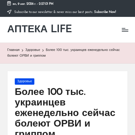
вс, 9 авг. 2026 г.
-
2:27:01 PM
Subscribe to our newsletter & never miss our best posts.
Subscribe Now!
Перейти
к
АПТЕКА LIFE
содержимому
сайт
о
здоровье
и
Главная
Здоровье
Более 100 тыс. украинцев еженедельно сейчас
здоровом
болеют ОРВИ и гриппом
образе
жизни.
Опубликовано
Здоровье
в
Более 100 тыс.
украинцев
еженедельно сейчас
болеют ОРВИ и
гриппом