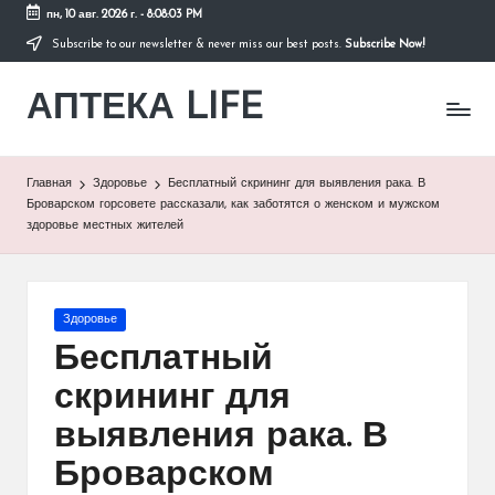
пн, 10 авг. 2026 г.
-
8:08:04 PM
Subscribe to our newsletter & never miss our best posts.
Subscribe Now!
Перейти
к
АПТЕКА LIFE
содержимому
сайт
о
здоровье
и
Главная
Здоровье
Бесплатный скрининг для выявления рака. В
здоровом
Броварском горсовете рассказали, как заботятся о женском и мужском
образе
здоровье местных жителей
жизни.
Опубликовано
Здоровье
в
Бесплатный
скрининг для
выявления рака. В
Броварском