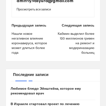
dmitriy.vasyura@gmail.com
Просмотреть все записи
Навигация
Предыдущая запись
Следующая запись
по
Нашли новое
Кабмин выделил более
негативное влияние
120 миллионов гривен
записям
коронавируса, которое
на ремонт и
может длиться более
модериназацию
года
больниц
Последние записи
Любимое блюдо Эйнштейна, которое ему
рекомендовал врач
В Израиле стартовал проект по лечению