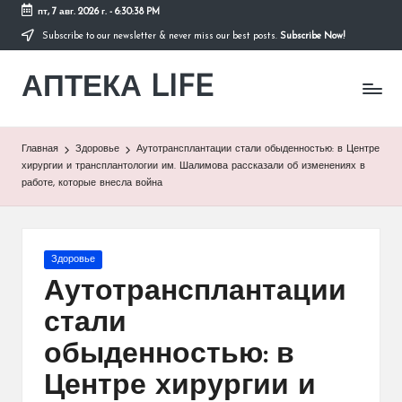
пт, 7 авг. 2026 г.
-
6:30:39 PM
Subscribe to our newsletter & never miss our best posts.
Subscribe Now!
Перейти
к
АПТЕКА LIFE
содержимому
сайт
о
здоровье
и
Главная
Здоровье
Аутотрансплантации стали обыденностью: в Центре
здоровом
хирургии и трансплантологии им. Шалимова рассказали об изменениях в
образе
работе, которые внесла война
жизни.
Опубликовано
Здоровье
в
Аутотрансплантации
стали
обыденностью: в
Центре хирургии и