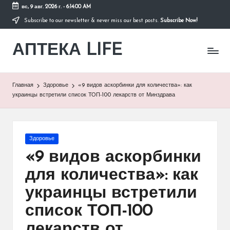
вс, 9 авг. 2026 г.
-
6:14:00 AM
Subscribe to our newsletter & never miss our best posts.
Subscribe Now!
Перейти
к
АПТЕКА LIFE
содержимому
сайт
о
здоровье
и
Главная
Здоровье
«9 видов аскорбинки для количества»: как
здоровом
украинцы встретили список ТОП-100 лекарств от Минздрава
образе
жизни.
Опубликовано
Здоровье
в
«9 видов аскорбинки
для количества»: как
украинцы встретили
список ТОП-100
лекарств от