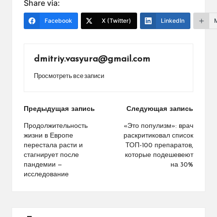
Share via:
Facebook
X (Twitter)
LinkedIn
dmitriy.vasyura@gmail.com
Просмотреть все записи
Навигация
Предыдущая запись
Следующая запись
по
Продолжительность
«Это популизм»: врач
жизни в Европе
раскритиковал список
записям
перестала расти и
ТОП-100 препаратов,
стагнирует после
которые подешевеют
пандемии —
на 30%
исследование