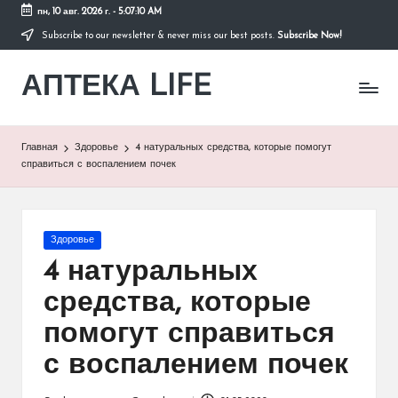
пн, 10 авг. 2026 г.
-
5:07:10 AM
Subscribe to our newsletter & never miss our best posts.
Subscribe Now!
Перейти
к
АПТЕКА LIFE
содержимому
сайт
о
здоровье
и
Главная
Здоровье
4 натуральных средства, которые помогут
здоровом
справиться с воспалением почек
образе
жизни.
Опубликовано
Здоровье
в
4 натуральных
средства, которые
помогут справиться
с воспалением почек