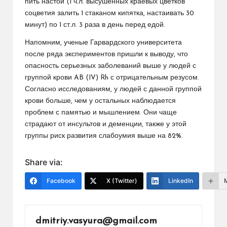
пить настой (1 ч.л. высушенных краевых цветков
соцветия залить 1 стаканом кипятка, настаивать 30
минут) по 1 ст.л. 3 раза в день перед едой.
Напомним, ученые Гарвардского университета
после ряда экспериментов пришли к выводу, что
опасность серьезных заболеваний выше у людей с
группой крови AB (IV) Rh с отрицательным резусом.
Согласно исследованиям, у людей с данной группой
крови больше, чем у остальных наблюдается
проблем с памятью и мышлением. Они чаще
страдают от инсультов и деменции, также у этой
группы риск развития слабоумия выше на 82%.
Share via:
Facebook
X (Twitter)
LinkedIn
dmitriy.vasyura@gmail.com