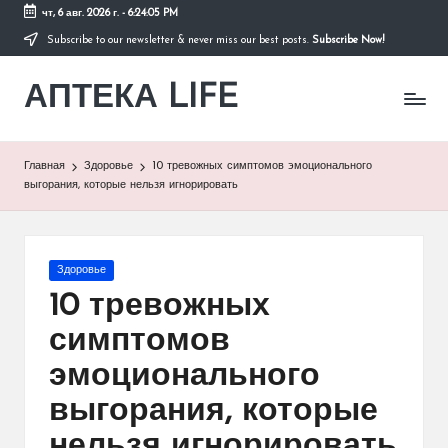
чт, 6 авг. 2026 г.
-
6:24:05 PM
Subscribe to our newsletter & never miss our best posts.
Subscribe Now!
Перейти
к
АПТЕКА LIFE
содержимому
сайт
о
здоровье
и
Главная
Здоровье
10 тревожных симптомов эмоционального
здоровом
выгорания, которые нельзя игнорировать
образе
жизни.
Опубликовано
Здоровье
в
10 тревожных
симптомов
эмоционального
выгорания, которые
нельзя игнорировать