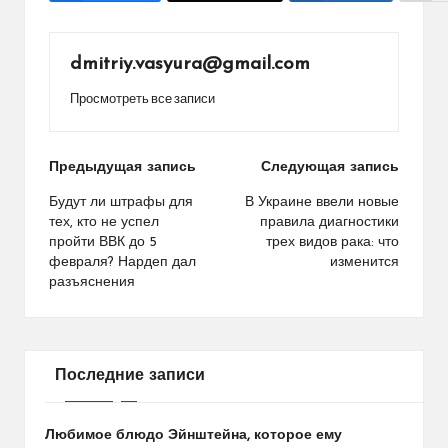
dmitriy.vasyura@gmail.com
Просмотреть все записи
Навигация
Предыдущая запись
Следующая запись
по
Будут ли штрафы для
В Украине ввели новые
тех, кто не успел
правила диагностики
записям
пройти ВВК до 5
трех видов рака: что
февраля? Нардеп дал
изменится
разъяснения
Последние записи
Любимое блюдо Эйнштейна, которое ему