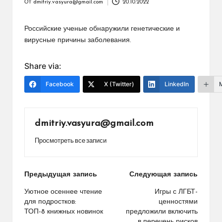
От
dmitriy.vasyura@gmail.com
20.10.2022
Запись
от
Российские ученые обнаружили генетические и
вирусные причины заболевания.
Share via:
Facebook
X (Twitter)
LinkedIn
dmitriy.vasyura@gmail.com
Просмотреть все записи
Навигация
Предыдущая запись
Следующая запись
по
Уютное осеннее чтение
Игры с ЛГБТ-
для подростков:
ценностями
записям
ТОП-8 книжных новинок
предложили включить
в перечень рисков