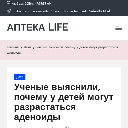
чт, 6 авг. 2026 г.
-
7:35:25 AM
Subscribe to our newsletter & never miss our best posts.
Subscribe Now!
Перейти
к
АПТЕКА LIFE
содержимому
сайт
о
здоровье
и
Главная
Дети
Ученые выяснили, почему у детей могут разрастаться
здоровом
аденоиды
образе
жизни.
Опубликовано
Дети
в
Ученые выяснили,
почему у детей могут
разрастаться
аденоиды