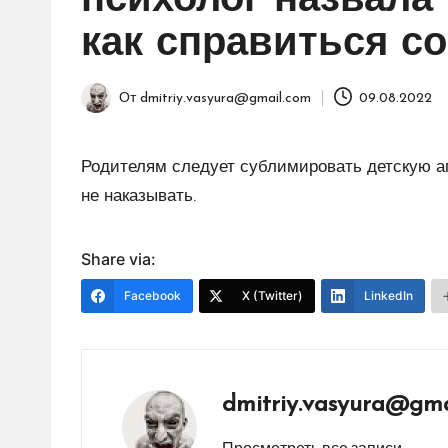
психолог назвала 
как справиться с
От
dmitriy.vasyura@gmail.com
09.08.2022
Запись
от
Родителям следует сублимировать детскую а
не наказывать.
Share via:
Facebook
X (Twitter)
LinkedIn
dmitriy.vasyura@gma
Просмотреть все записи