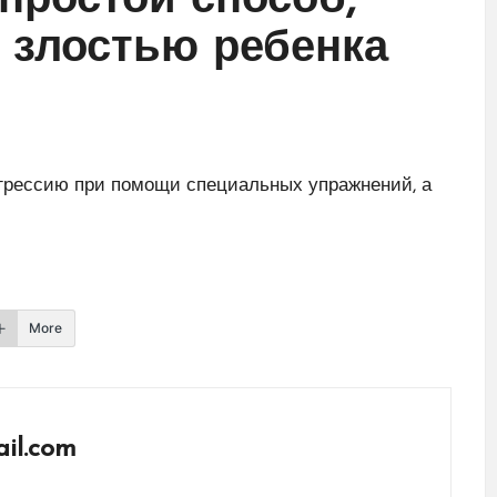
простой способ,
о злостью ребенка
грессию при помощи специальных упражнений, а
More
il.com