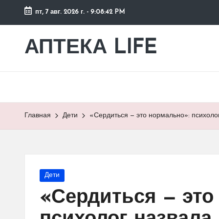
пт, 7 авг. 2026 г.
-
9:08:42 PM
Перейти
к
АПТЕКА LIFE
сайт
содержимому
о
здоровье
и
здоровом
образе
Главная
Дети
«Сердиться — это нормально»: психолог
жизни.
Опубликовано
Дети
в
«Сердиться — это