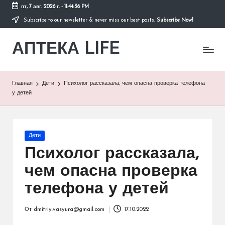
пт, 7 авг. 2026 г.
-
11:44:36 PM
Subscribe to our newsletter & never miss our best posts.
Subscribe Now!
Перейти
к
АПТЕКА LIFE
содержимому
сайт
о
здоровье
и
Главная
Дети
Психолог рассказала, чем опасна проверка телефона
здоровом
у детей
образе
жизни.
Опубликовано
Дети
в
Психолог рассказала,
чем опасна проверка
телефона у детей
От
dmitriy.vasyura@gmail.com
17.10.2022
Запись
от