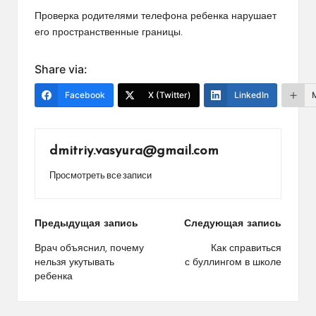
Проверка родителями телефона ребенка нарушает
его пространственные границы.
Share via:
Facebook
X (Twitter)
LinkedIn
dmitriy.vasyura@gmail.com
Просмотреть все записи
Навигация
Предыдущая запись
Следующая запись
по
Врач объяснил, почему
Как справиться
нельзя укутывать
с буллингом в школе
записям
ребенка