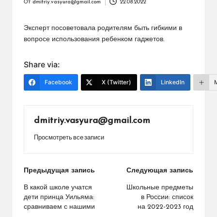
От
dmitriy.vasyura@gmail.com
22.08.2022
Запись
от
Эксперт посоветовала родителям быть гибкими в
вопросе использования ребенком гаджетов.
Share via:
Facebook
X (Twitter)
LinkedIn
dmitriy.vasyura@gmail.com
Просмотреть все записи
Навигация
Предыдущая запись
Следующая запись
по
В какой школе учатся
Школьные предметы
дети принца Уильяма:
в России: список
записям
сравниваем с нашими
на 2022-2023 год