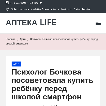
чт, 6 авг. 2026 г.
-
7:34:30 PM
Subscribe to our newsletter & never miss our best posts.
Subscribe Now!
Перейти
к
АПТЕКА LIFE
содержимому
сайт
о
здоровье
и
Главная
Дети
Психолог Бочкова посоветовала купить ребёнку перед
здоровом
школой смартфон
образе
жизни.
Опубликовано
Дети
в
Психолог Бочкова
посоветовала купить
ребёнку перед
школой смартфон