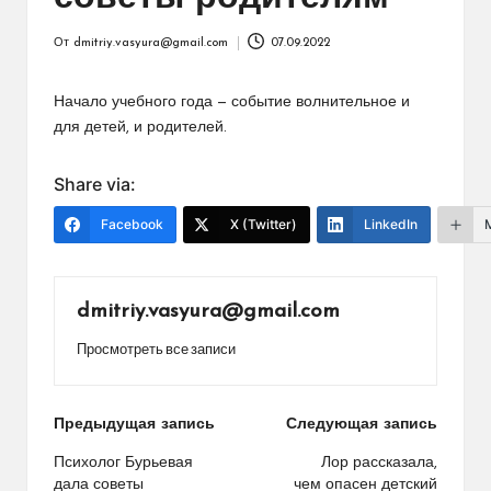
От
dmitriy.vasyura@gmail.com
07.09.2022
Запись
от
Начало учебного года — событие волнительное и
для детей, и родителей.
Share via:
Facebook
X (Twitter)
LinkedIn
dmitriy.vasyura@gmail.com
Просмотреть все записи
Навигация
Предыдущая запись
Следующая запись
по
Психолог Бурьевая
Лор рассказала,
дала советы
чем опасен детский