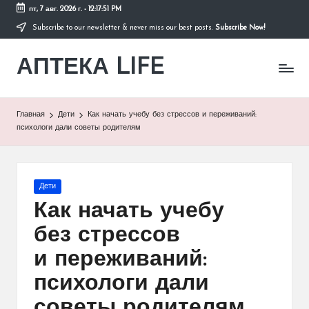
пт, 7 авг. 2026 г.
-
12:17:51 PM
Subscribe to our newsletter & never miss our best posts.
Subscribe Now!
Перейти
к
АПТЕКА LIFE
содержимому
сайт
о
здоровье
и
Главная
Дети
Как начать учебу без стрессов и переживаний:
здоровом
психологи дали советы родителям
образе
жизни.
Опубликовано
Дети
в
Как начать учебу
без стрессов
и переживаний:
психологи дали
советы родителям