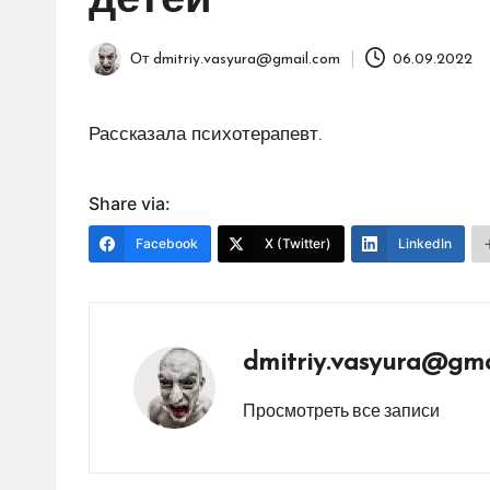
детей
От
dmitriy.vasyura@gmail.com
06.09.2022
Запись
от
Рассказала психотерапевт.
Share via:
Facebook
X (Twitter)
LinkedIn
dmitriy.vasyura@gma
Просмотреть все записи