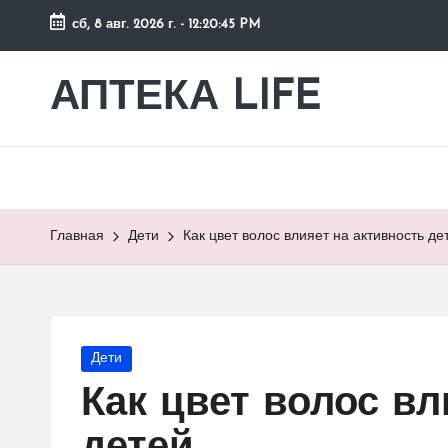
сб, 8 авг. 2026 г.
-
12:20:45 PM
Перейти
к
АПТЕКА LIFE
сайт
содержимому
о
здоровье
и
здоровом
образе
Главная
Дети
Как цвет волос влияет на активность де
жизни.
Опубликовано
Дети
в
Как цвет волос вл