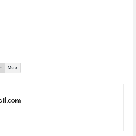
More
il.com