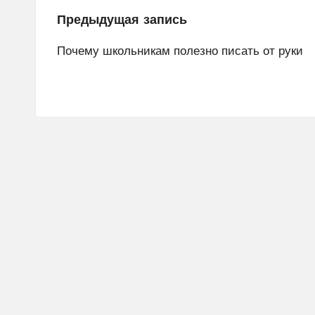
Навигация
Предыдущая запись
по
Почему школьникам полезно писать от руки
записям