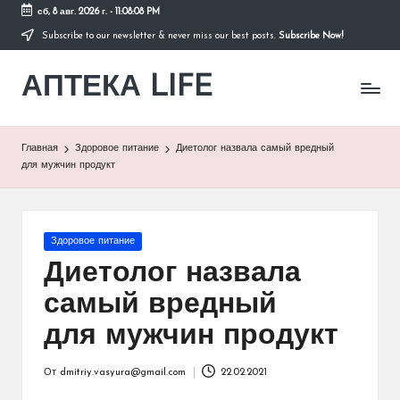
сб, 8 авг. 2026 г.
-
11:08:08 PM
Subscribe to our newsletter & never miss our best posts.
Subscribe Now!
Перейти
к
АПТЕКА LIFE
содержимому
сайт
о
здоровье
и
Главная
Здоровое питание
Диетолог назвала самый вредный
здоровом
для мужчин продукт
образе
жизни.
Опубликовано
Здоровое питание
в
Диетолог назвала
самый вредный
для мужчин продукт
От
dmitriy.vasyura@gmail.com
22.02.2021
Запись
от