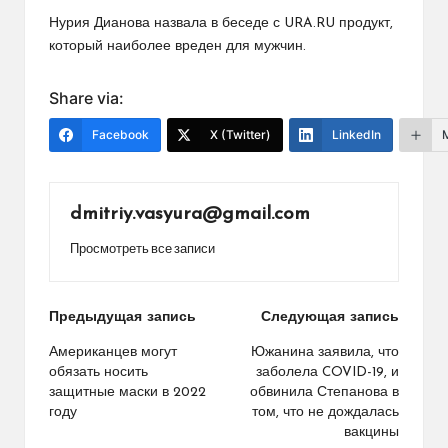
Нурия Дианова назвала в беседе с URA.RU продукт,
который наиболее вреден для мужчин.
Share via:
Facebook
X (Twitter)
LinkedIn
dmitriy.vasyura@gmail.com
Просмотреть все записи
Навигация
Предыдущая запись
Следующая запись
по
Американцев могут
Южанина заявила, что
обязать носить
заболела COVID-19, и
записям
защитные маски в 2022
обвинила Степанова в
году
том, что не дождалась
вакцины