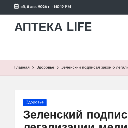
сб, 8 авг. 2026 г.
-
1:10:19 PM
Перейти
к
АПТЕКА LIFE
сайт
содержимому
о
здоровье
и
здоровом
образе
Главная
Здоровье
Зеленский подписал закон о легал
жизни.
Опубликовано
Здоровье
в
Зеленский подпис