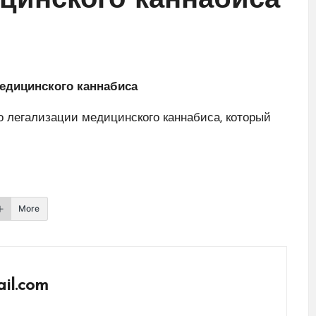
цинского каннабиса
медицинского каннабиса
о легализации медицинского каннабиса, который
More
il.com