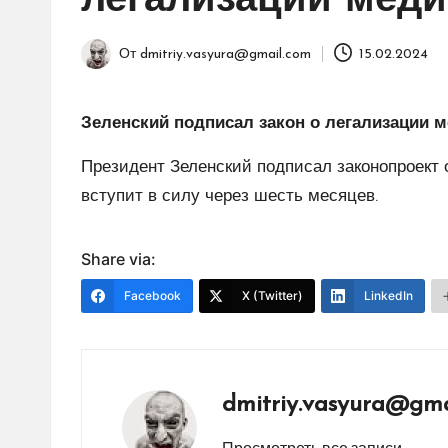
легализации меди
От
dmitriy.vasyura@gmail.com
15.02.2024
Запись
от
Зеленский подписал закон о легализации 
Президент Зеленский подписал законопроект 
вступит в силу через шесть месяцев.
Share via:
Facebook
X (Twitter)
LinkedIn
dmitriy.vasyura@gma
Просмотреть все записи