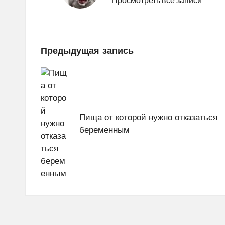
Навигация
Предыдущая запись
по
записям
Пища от которой нужно отказаться
беременным