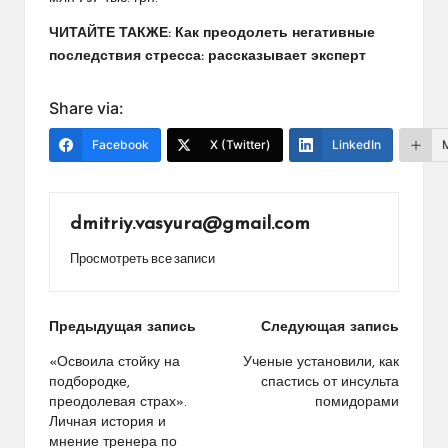
ЧИТАЙТЕ ТАКЖЕ: Как преодолеть негативные
последствия стресса: рассказывает эксперт
Share via:
Facebook
X (Twitter)
LinkedIn
dmitriy.vasyura@gmail.com
Просмотреть все записи
Навигация
Предыдущая запись
Следующая запись
по
«Освоила стойку на
Ученые установили, как
подбородке,
спастись от инсульта
записям
преодолевая страх».
помидорами
Личная история и
мнение тренера по