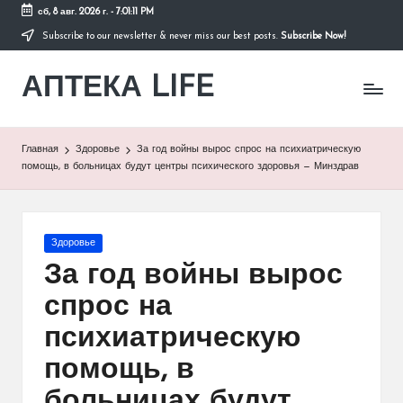
сб, 8 авг. 2026 г.
-
7:01:12 PM
Subscribe to our newsletter & never miss our best posts.
Subscribe Now!
Перейти
к
АПТЕКА LIFE
содержимому
сайт
о
здоровье
и
Главная
Здоровье
За год войны вырос спрос на психиатрическую
здоровом
помощь, в больницах будут центры психического здоровья — Минздрав
образе
жизни.
Опубликовано
Здоровье
в
За год войны вырос
спрос на
психиатрическую
помощь, в
больницах будут