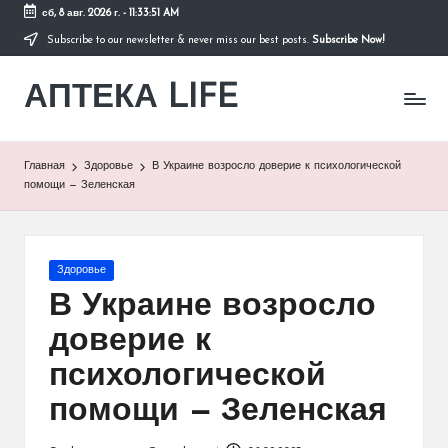
сб, 8 авг. 2026 г.
-
11:33:51 AM
Subscribe to our newsletter & never miss our best posts.
Subscribe Now!
Перейти
к
АПТЕКА LIFE
содержимому
сайт
о
здоровье
и
Главная
Здоровье
В Украине возросло доверие к психологической
здоровом
помощи — Зеленская
образе
жизни.
Опубликовано
Здоровье
в
В Украине возросло
доверие к
психологической
помощи — Зеленская