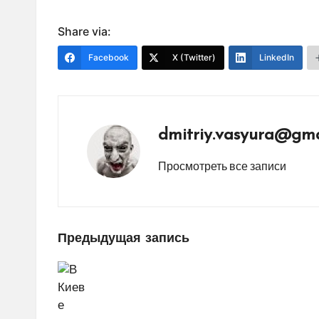
Share via:
Facebook
X (Twitter)
LinkedIn
dmitriy.vasyura@gma
Просмотреть все записи
Навигация
Предыдущая запись
по
записям