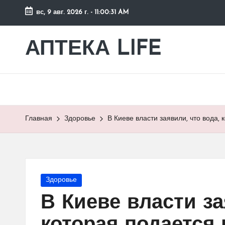
вс, 9 авг. 2026 г.
-
11:00:32 AM
Перейти
к
АПТЕКА LIFE
сайт
содержимому
о
здоровье
и
здоровом
образе
Главная
Здоровье
В Киеве власти заявили, что вода,
жизни.
Опубликовано
Здоровье
в
В Киеве власти за