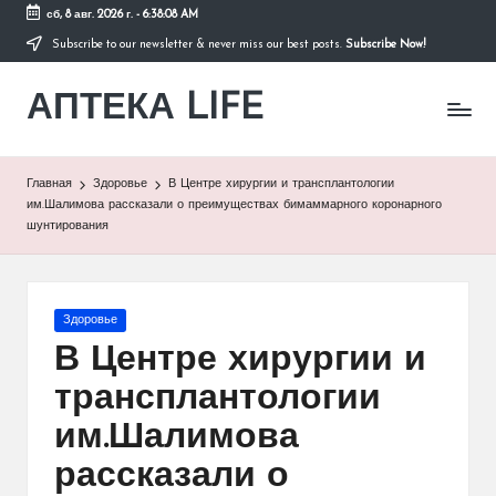
сб, 8 авг. 2026 г.
-
6:38:08 AM
Subscribe to our newsletter & never miss our best posts.
Subscribe Now!
Перейти
к
АПТЕКА LIFE
содержимому
сайт
о
здоровье
и
Главная
Здоровье
В Центре хирургии и трансплантологии
здоровом
им.Шалимова рассказали о преимуществах бимаммарного коронарного
образе
шунтирования
жизни.
Опубликовано
Здоровье
в
В Центре хирургии и
трансплантологии
им.Шалимова
рассказали о