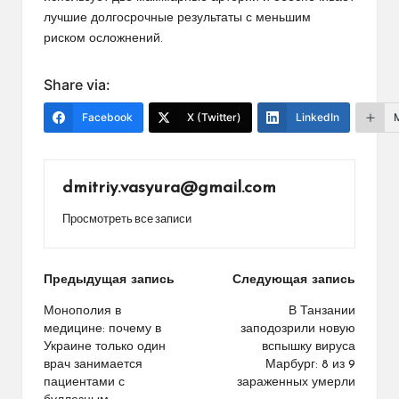
лучшие долгосрочные результаты с меньшим
риском осложнений.
Share via:
Facebook
X (Twitter)
LinkedIn
dmitriy.vasyura@gmail.com
Просмотреть все записи
Навигация
Предыдущая запись
Следующая запись
по
Монополия в
В Танзании
медицине: почему в
заподозрили новую
записям
Украине только один
вспышку вируса
врач занимается
Марбург: 8 из 9
пациентами с
зараженных умерли