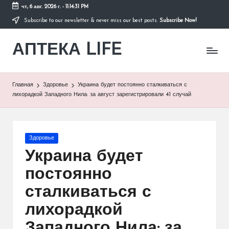
чт, 6 авг. 2026 г.
-
11:14:32 PM
Subscribe to our newsletter & never miss our best posts.
Subscribe Now!
Перейти
к
АПТЕКА LIFE
содержимому
сайт
о
здоровье
и
Главная
Здоровье
Украина будет постоянно сталкиваться с
здоровом
лихорадкой Западного Нила: за август зарегистрировали 41 случай
образе
жизни.
Опубликовано
Здоровье
в
Украина будет
постоянно
сталкиваться с
лихорадкой
Западного Нила: за