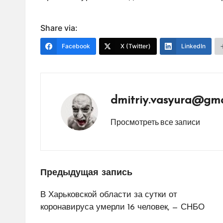
Share via:
Facebook
X (Twitter)
LinkedIn
dmitriy.vasyura@gma
Просмотреть все записи
Навигация
Предыдущая запись
по
В Харьковской области за сутки от
коронавируса умерли 16 человек, — СНБО
записям