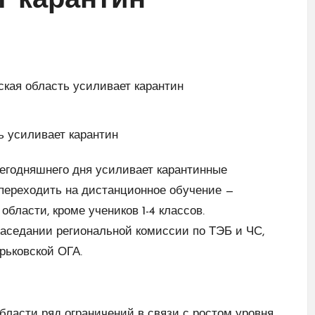
т карантин
сегодняшнего дня усиливает карантинные
 переходить на дистанционное обучение —
ласти, кроме учеников 1-4 классов.
аседании региональной комиссии по ТЭБ и ЧС,
рьковской ОГА.
бласти ряд ограничений в связи с ростом уровня