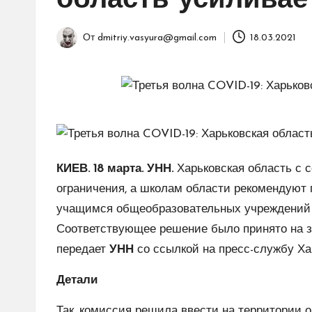
область усиливае
От
dmitriy.vasyura@gmail.com
18.03.2021
Запись
от
КИЕВ. 18 марта. УНН.
Харьковская область с 
ограничения, а школам области рекомендуют
учащимся общеобразовательных учреждений об
Соответствующее решение было принято на з
передает
УНН
со ссылкой на пресс-службу Ха
Детали
Так, комиссия решила ввести на территории о