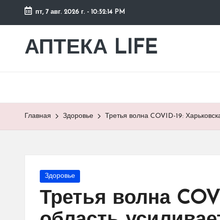
пт, 7 авг. 2026 г.
-
10:52:15 PM
Перейти
к
АПТЕКА LIFE
сайт
содержимому
о
здоровье
и
здоровом
образе
Главная
Здоровье
Третья волна COVID-19: Харьковск
жизни.
Опубликовано
Здоровье
в
Третья волна COVI