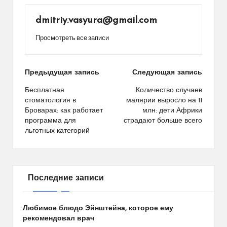
dmitriy.vasyura@gmail.com
Просмотреть все записи
Навигация
Предыдущая запись
Следующая запись
по
Бесплатная
Количество случаев
стоматология в
малярии выросло на 11
записям
Броварах: как работает
млн: дети Африки
программа для
страдают больше всего
льготных категорий
Последние записи
Любимое блюдо Эйнштейна, которое ему
рекомендовал врач