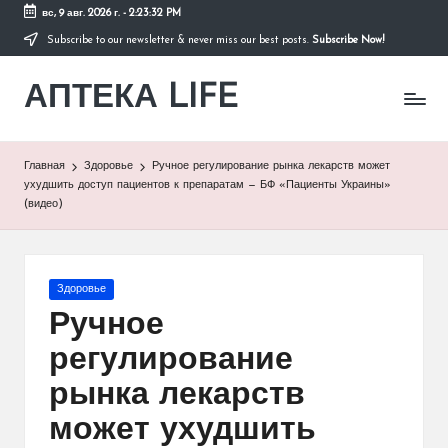
вс, 9 авг. 2026 г.
-
2:23:33 PM
Subscribe to our newsletter & never miss our best posts.
Subscribe Now!
Перейти
к
АПТЕКА LIFE
содержимому
сайт
о
здоровье
и
Главная
Здоровье
Ручное регулирование рынка лекарств может
здоровом
ухудшить доступ пациентов к препаратам — БФ «Пациенты Украины»
образе
(видео)
жизни.
Опубликовано
Здоровье
в
Ручное
регулирование
рынка лекарств
может ухудшить