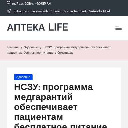
пт, 7 авг. 2026 г.
-
6:04:21 AM
Subscribe to our newsletter & never miss our best posts.
Subscribe Now!
Перейти
к
АПТЕКА LIFE
содержимому
сайт
о
здоровье
и
Главная
Здоровье
НСЗУ: программа медгарантий обеспечивает
здоровом
пациентам бесплатное питание в больницах
образе
жизни.
Опубликовано
Здоровье
в
НСЗУ: программа
медгарантий
обеспечивает
пациентам
бесплатное питание