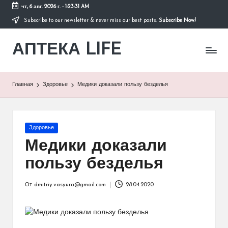
чт, 6 авг. 2026 г.
-
1:23:31 AM
Subscribe to our newsletter & never miss our best posts.
Subscribe Now!
Перейти
к
АПТЕКА LIFE
содержимому
сайт
о
здоровье
и
Главная
Здоровье
Медики доказали пользу безделья
здоровом
образе
жизни.
Опубликовано
Здоровье
в
Медики доказали
пользу безделья
От
dmitriy.vasyura@gmail.com
28.04.2020
Запись
от