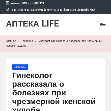
чт, 6 авг. 2026 г.
-
11:50:21 PM
Subscribe to our newsletter & never miss our best posts.
Subscribe Now!
Перейти
к
АПТЕКА LIFE
содержимому
сайт
о
здоровье
и
Главная
Здоровье
Гинеколог рассказала о болезнях при чрезмерной
здоровом
женской худобе
образе
жизни.
Опубликовано
Здоровье
в
Гинеколог
рассказала о
болезнях при
чрезмерной женской
худобе