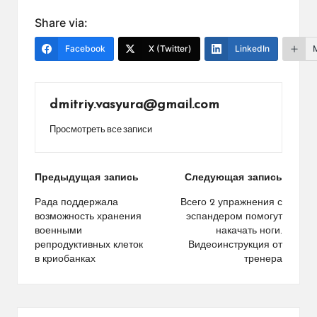
Share via:
Facebook
X (Twitter)
LinkedIn
dmitriy.vasyura@gmail.com
Просмотреть все записи
Навигация
Предыдущая запись
Следующая запись
по
Рада поддержала
Всего 2 упражнения с
возможность хранения
эспандером помогут
записям
военными
накачать ноги.
репродуктивных клеток
Видеоинструкция от
в криобанках
тренера