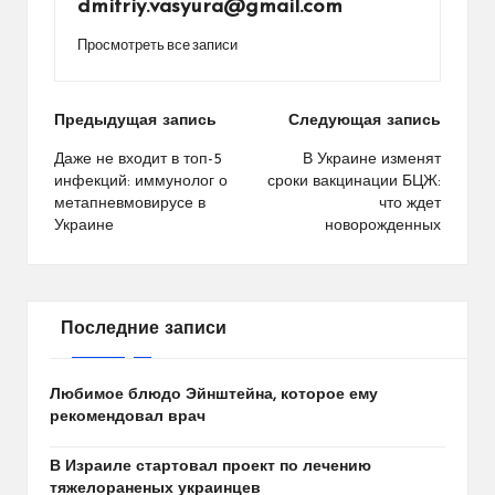
dmitriy.vasyura@gmail.com
Просмотреть все записи
Навигация
Предыдущая запись
Следующая запись
по
Даже не входит в топ-5
В Украине изменят
инфекций: иммунолог о
сроки вакцинации БЦЖ:
записям
метапневмовирусе в
что ждет
Украине
новорожденных
Последние записи
Любимое блюдо Эйнштейна, которое ему
рекомендовал врач
В Израиле стартовал проект по лечению
тяжелораненых украинцев