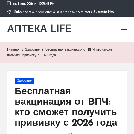
ср, 5 авг. 2026 г.
-
10:38:46 PM
Subscribe to our newsletter & never miss our best posts.
Subscribe Now!
Перейти
к
АПТЕКА LIFE
содержимому
сайт
о
здоровье
и
Главная
Здоровье
Бесплатная вакцинация от ВПЧ: кто сможет
здоровом
получить прививку с 2026 года
образе
жизни.
Опубликовано
Здоровье
в
Бесплатная
вакцинация от ВПЧ:
кто сможет получить
прививку с 2026 года