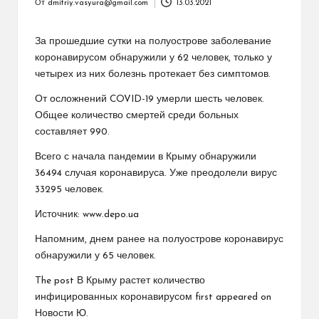
От
dmitriy.vasyura@gmail.com
13.03.2021
Запись
от
За прошедшие сутки на полуострове заболевание
коронавирусом обнаружили у 62 человек, только у
четырех из них болезнь протекает без симптомов.
От осложнений COVID-19 умерли шесть человек.
Общее количество смертей среди больных
составляет 990.
Всего с начала пандемии в Крыму обнаружили
36494 случая коронавируса. Уже преодолели вирус
33295 человек.
Источник: www.depo.ua
Напомним, днем ранее на полуострове коронавирус
обнаружили у 65 человек.
The post В Крыму растет количество
инфицированных коронавирусом first appeared on
Новости Ю.