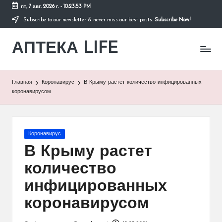
пт, 7 авг. 2026 г.
-
10:23:53 PM
Subscribe to our newsletter & never miss our best posts.
Subscribe Now!
Перейти
к
АПТЕКА LIFE
содержимому
сайт
о
здоровье
и
Главная
Коронавирус
В Крыму растет количество инфицированных
здоровом
коронавирусом
образе
жизни.
Опубликовано
Коронавирус
в
В Крыму растет
количество
инфицированных
коронавирусом