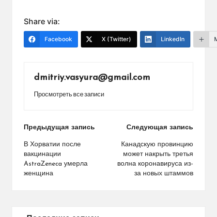
Share via:
Facebook
X (Twitter)
LinkedIn
dmitriy.vasyura@gmail.com
Просмотреть все записи
Навигация
Предыдущая запись
Следующая запись
по
В Хорватии после
Канадскую провинцию
вакцинации
может накрыть третья
записям
AstraZeneca умерла
волна коронавируса из-
женщина
за новых штаммов