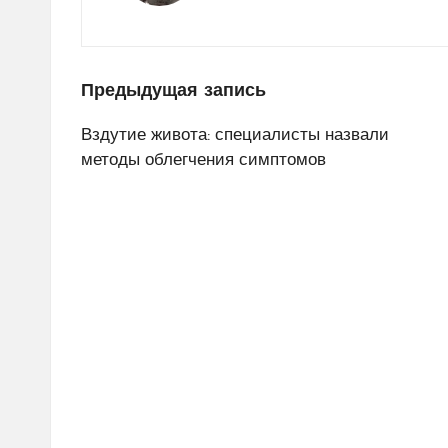
Навигация
Предыдущая запись
по
Вздутие живота: специалисты назвали
методы облегчения симптомов
записям