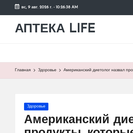
вс, 9 авг. 2026 г.
-
10:26:39 AM
Перейти
к
АПТЕКА LIFE
сайт
содержимому
о
здоровье
и
здоровом
образе
Главная
Здоровье
Американский диетолог назвал про
жизни.
Опубликовано
Здоровье
в
Американский дие